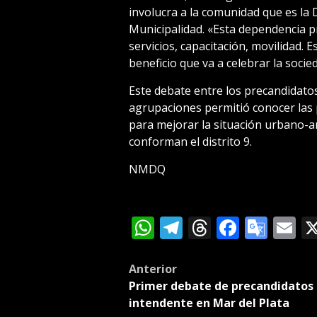
involucra a la comunidad que es la 
Municipalidad. «Esta dependencia p
servicios, capacitación, movilidad. 
beneficio que va a celebrar la socie
Este debate entre los precandidatos
agrupaciones permitió conocer las 
para mejorar la situación urbano-ar
conforman el distrito 9.
NMDQ
WhatsApp
Telegram
Threads
Facebo
Goog
E
Tran
Post
Anterior
Primer debate de precandidatos
navigation
intendente en Mar del Plata