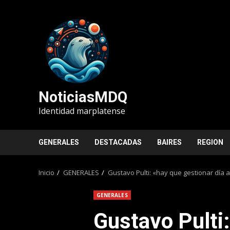
Saltar
al
contenido
NoticiasMDQ
Identidad marplatense
GENERALES
DESTACADAS
BAIRES
REGION
Inicio
GENERALES
Gustavo Pulti: «hay que gestionar día 
GENERALES
Gustavo Pulti