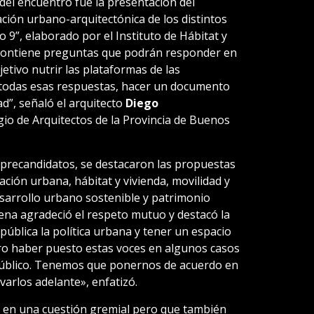
el encuentro fue la presentación del
ción urbano-arquitectónica de los distintos
 9”, elaborado por el Instituto de Hábitat y
 contiene preguntas que podrán responder en
etivo nutrir las plataformas de las
 todas esas respuestas, hacer un documento
d”, señaló el arquitecto
Diego
egio de Arquitectos de la Provincia de Buenos
s precandidatos, se destacaron las propuestas
ción urbana, hábitat y vivienda, movilidad y
esarrollo urbano sostenible y patrimonio
ena agradeció el respeto mutuo y destacó la
ública la política urbana y tener un espacio
ro haber puesto estas voces en algunos casos
 público. Tenemos que ponernos de acuerdo en
arlos adelante», enfatizó.
 en una cuestión gremial pero que también