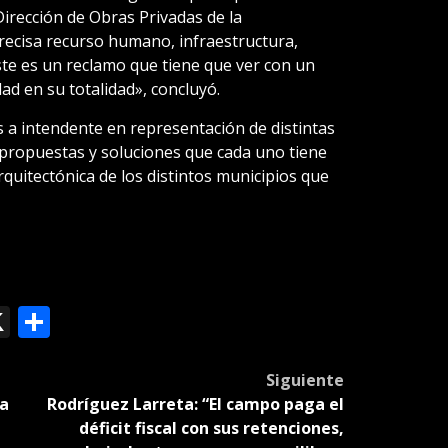
Dirección de Obras Privadas de la
recisa recurso humano, infraestructura,
Este es un reclamo que tiene que ver con un
dad en su totalidad», concluyó.
 a intendente en representación de distintas
propuestas y soluciones que cada uno tiene
quitectónica de los distintos municipios que
ok
le
mail
X
Compartir
slate
Siguiente
 a
Rodríguez Larreta: “El campo paga el
déficit fiscal con sus retenciones,