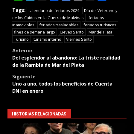
Translate
Tags:
calendario de feriados 2024
Día del Veterano y
de los Caídos en la Guerra de Malvinas
feriados
inamovibles
feriados trasladables
feriados turísticos
fines de semana largo
Jueves Santo
Mar del Plata
Turismo
turismo interno
Viernes Santo
Post
Anterior
Del esplendor al abandono: La triste realidad
navigation
de la Rambla de Mar del Plata
Siguiente
Uno a uno, todos los beneficios de Cuenta
DNI en enero
HISTORIAS RELACIONADAS