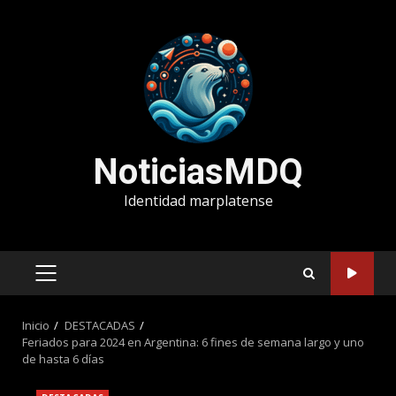
Saltar
al
contenido
NoticiasMDQ
Identidad marplatense
MENÚ
PRINCIPAL
Inicio
DESTACADAS
Feriados para 2024 en Argentina: 6 fines de semana largo y uno
de hasta 6 días