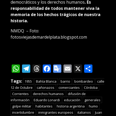
democráticos y los derechos humanos
. Es
responsabilidad de todos mantener viva la
memoria de los hechos trágicos de nuestra
historia.
NMDQ – Foto:
fotosviejasdemardelplata.blogspot.com
WhatsApp
Telegram
Threads
Facebook
Google
Email
X
Compa
Translate
Tags:
1955
Bahía Blanca
barrio
bombardeo
calle
12 de Octubre
cañonazos
comerciantes
Córdoba
Corrientes
derechos humanos
difusión de
información
Eduardo Lonardi
educación
generales
golpe militar
habitantes
historia argentina
humo
incertidumbre
inmigrantes europeos
italianos
Juan