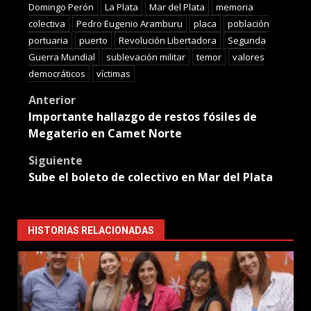
Domingo Perón
La Plata
Mar del Plata
memoria
colectiva
Pedro Eugenio Aramburu
placa
población
portuaria
puerto
Revolución Libertadora
Segunda
Guerra Mundial
sublevación militar
temor
valores
democráticos
víctimas
Post
Anterior
Importante hallazgo de restos fósiles de
navigation
Megaterio en Camet Norte
Siguiente
Sube el boleto de colectivo en Mar del Plata
HISTORIAS RELACIONADAS