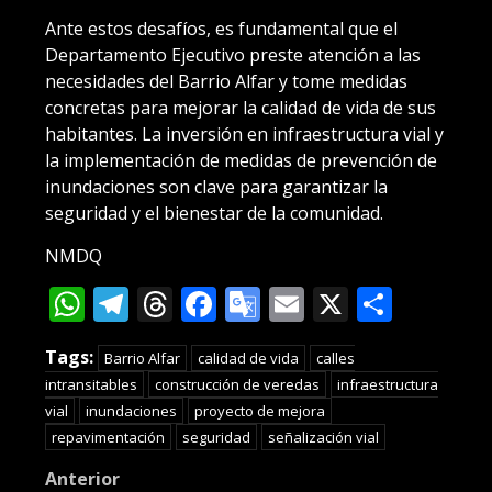
Ante estos desafíos, es fundamental que el
Departamento Ejecutivo preste atención a las
necesidades del Barrio Alfar y tome medidas
concretas para mejorar la calidad de vida de sus
habitantes. La inversión en infraestructura vial y
la implementación de medidas de prevención de
inundaciones son clave para garantizar la
seguridad y el bienestar de la comunidad.
NMDQ
WhatsApp
Telegram
Threads
Facebook
Google
Email
X
Compa
Translate
Tags:
Barrio Alfar
calidad de vida
calles
intransitables
construcción de veredas
infraestructura
vial
inundaciones
proyecto de mejora
repavimentación
seguridad
señalización vial
Post
Anterior