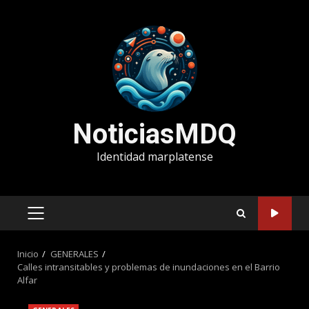
Saltar
al
contenido
NoticiasMDQ
Identidad marplatense
MENÚ
PRINCIPAL
Inicio
GENERALES
Calles intransitables y problemas de inundaciones en el Barrio
Alfar