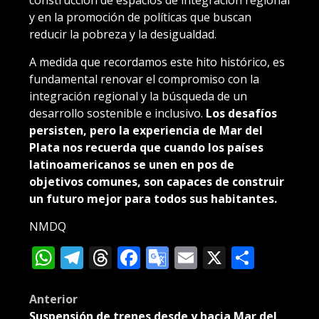
construcción de espacios de integración regional
y en la promoción de políticas que buscan
reducir la pobreza y la desigualdad.
A medida que recordamos este hito histórico, es
fundamental renovar el compromiso con la
integración regional y la búsqueda de un
desarrollo sostenible e inclusivo.
Los desafíos
persisten, pero la experiencia de Mar del
Plata nos recuerda que cuando los países
latinoamericanos se unen en pos de
objetivos comunes, son capaces de construir
un futuro mejor para todos sus habitantes.
NMDQ
WhatsApp
Telegram
Threads
Facebook
Google
Email
X
Compa
Translate
Post
Anterior
Suspensión de trenes desde y hacia Mar del