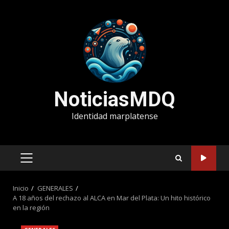
Saltar
al
contenido
NoticiasMDQ
Identidad marplatense
MENÚ
PRINCIPAL
Inicio
GENERALES
A 18 años del rechazo al ALCA en Mar del Plata: Un hito histórico
en la región